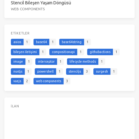
Stencil Bileşen Yaşam Döngüsü
WEB COMPONENTS
ETIKETLER
axios
1
base64
1
base64string
1
bileşen iletişimi
1
compositionapi
1
githubactions
1
image
1
interceptor
1
lifecycle methods
1
nuxtjs
1
powershell
1
stenciljs
3
surgesh
1
vuejs
2
web components
3
İLAN