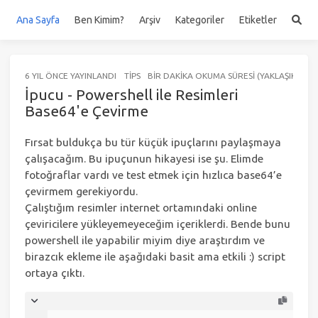
Ana Sayfa
Ben Kimim?
Arşiv
Kategoriler
Etiketler
6 YIL ÖNCE
YAYINLANDI
TIPS
BIR DAKIKA OKUMA SÜRESI (YAKLAŞIK 192 
İpucu - Powershell ile Resimleri
Base64'e Çevirme
Fırsat buldukça bu tür küçük ipuçlarını paylaşmaya
çalışacağım. Bu ipuçunun hikayesi ise şu. Elimde
fotoğraflar vardı ve test etmek için hızlıca base64’e
çevirmem gerekiyordu.
Çalıştığım resimler internet ortamındaki online
çeviricilere yükleyemeyeceğim içeriklerdi. Bende bunu
powershell ile yapabilir miyim diye araştırdım ve
birazcık ekleme ile aşağıdaki basit ama etkili :) script
ortaya çıktı.