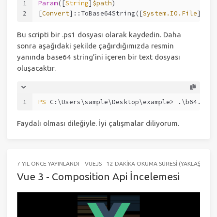
1
Param
([
String
]
$path
)
2
[
Convert
]::ToBase64String([
System.IO.File
]::Re
Bu scripti bir .ps1 dosyası olarak kaydedin. Daha
sonra aşağıdaki şekilde çağırdığımızda resmin
yanında base64 string’ini içeren bir text dosyası
oluşacaktır.
1
PS
 C:\Users\sample\Desktop\example> .\b64.ps1 
Faydalı olması dileğiyle. İyi çalışmalar diliyorum.
7 YIL ÖNCE
YAYINLANDI
VUEJS
12 DAKIKA OKUMA SÜRESI (YAKLAŞIK 182
Vue 3 - Composition Api İncelemesi