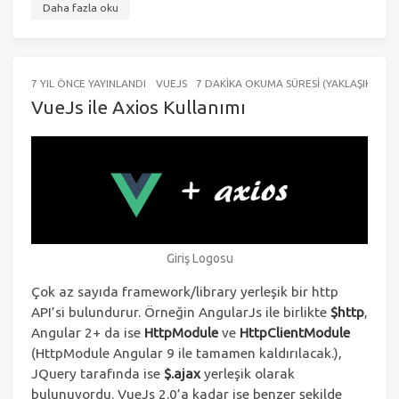
Daha fazla oku
7 YIL ÖNCE
YAYINLANDI
VUEJS
7 DAKIKA OKUMA SÜRESI (YAKLAŞIK 1113
VueJs ile Axios Kullanımı
Giriş Logosu
Çok az sayıda framework/library yerleşik bir http
API’si bulundurur. Örneğin AngularJs ile birlikte
$http
,
Angular 2+ da ise
HttpModule
ve
HttpClientModule
(HttpModule Angular 9 ile tamamen kaldırılacak.),
JQuery tarafında ise
$.ajax
yerleşik olarak
bulunuyordu. VueJs 2.0’a kadar ise benzer şekilde