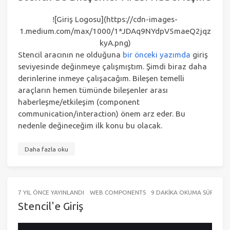
![Giriş Logosu](https://cdn-images-
1.medium.com/max/1000/1*JDAq9NYdpV5maeQ2jqz
kyA.png)
Stencil aracının ne olduğuna
bir önceki yazımda
giriş
seviyesinde değinmeye çalışmıştım. Şimdi biraz daha
derinlerine inmeye çalışacağım. Bileşen temelli
araçların hemen tümünde bileşenler arası
haberleşme/etkileşim (component
communication/interaction) önem arz eder. Bu
nedenle değineceğim ilk konu bu olacak.
Daha fazla oku
7 YIL ÖNCE
YAYINLANDI
WEB COMPONENTS
9 DAKIKA OKUMA SÜRESI (Y
Stencil'e Giriş