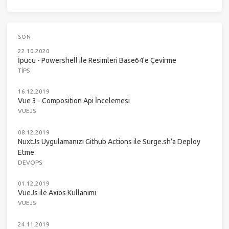
SON
22.10.2020
İpucu - Powershell ile Resimleri Base64'e Çevirme
TIPS
16.12.2019
Vue 3 - Composition Api İncelemesi
VUEJS
08.12.2019
NuxtJs Uygulamanızı Github Actions ile Surge.sh’a Deploy
Etme
DEVOPS
01.12.2019
VueJs ile Axios Kullanımı
VUEJS
24.11.2019