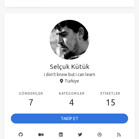
Selçuk Kütük
i don't know but i can learn
Türkiye
GÖNDERILER
KATEGORILER
ETIKETLER
7
4
15
TAKİP ET