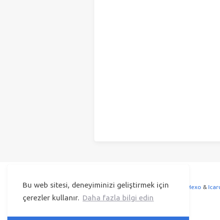
Bu web sitesi, deneyiminizi geliştirmek için
© 2023 Selçuk Kütük
Powered by
Hexo
&
Icar
© 2019
çerezler kullanır.
Daha fazla bilgi edin