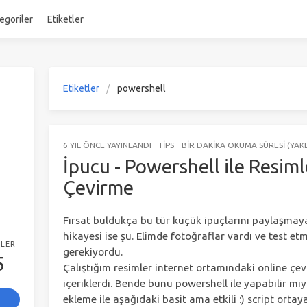
egoriler
Etiketler
Etiketler
powershell
6 YIL ÖNCE
YAYINLANDI
TIPS
BIR DAKIKA OKUMA SÜRESI (YAKL
İpucu - Powershell ile Resim
Çevirme
Fırsat buldukça bu tür küçük ipuçlarını paylaşmay
hikayesi ise şu. Elimde fotoğraflar vardı ve test e
TLER
gerekiyordu.
5
Çalıştığım resimler internet ortamındaki online çe
içeriklerdi. Bende bunu powershell ile yapabilir miy
ekleme ile aşağıdaki basit ama etkili :) script ortaya