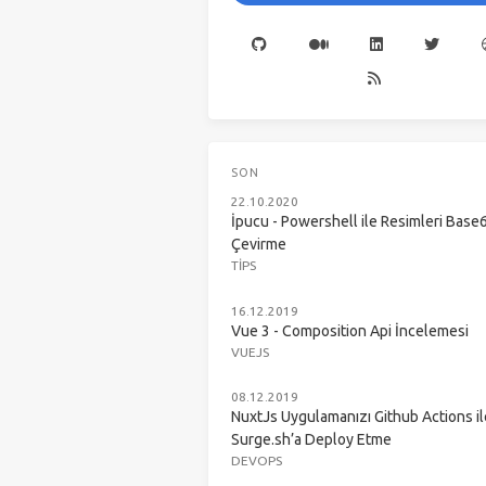
SON
22.10.2020
İpucu - Powershell ile Resimleri Base
Çevirme
TIPS
16.12.2019
Vue 3 - Composition Api İncelemesi
VUEJS
08.12.2019
NuxtJs Uygulamanızı Github Actions il
Surge.sh’a Deploy Etme
DEVOPS