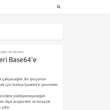
AŞIK 192 KELIME)
leri Base64'e
a çalışacağım. Bu ipuçunun
tmek için hızlıca base64’e çevirmem
viricilere yükleyemeyeceğim
im diye araştırdım ve birazcık
 çıktı.