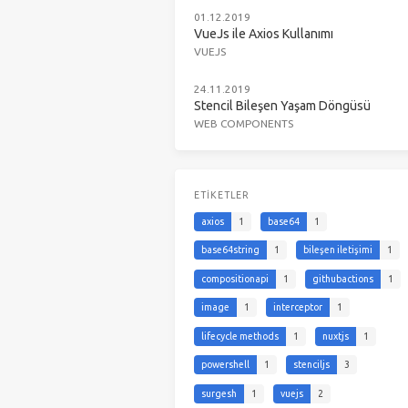
01.12.2019
VueJs ile Axios Kullanımı
VUEJS
24.11.2019
Stencil Bileşen Yaşam Döngüsü
WEB COMPONENTS
ETIKETLER
axios
1
base64
1
base64string
1
bileşen iletişimi
1
compositionapi
1
githubactions
1
image
1
interceptor
1
lifecycle methods
1
nuxtjs
1
powershell
1
stenciljs
3
surgesh
1
vuejs
2