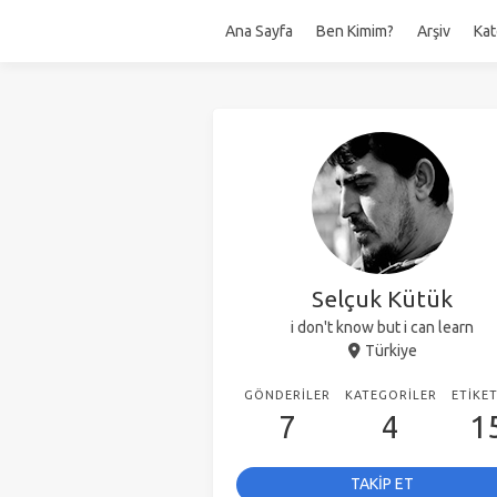
Ana Sayfa
Ben Kimim?
Arşiv
Kat
Selçuk Kütük
i don't know but i can learn
Türkiye
GÖNDERILER
KATEGORILER
ETIKE
7
4
1
TAKİP ET