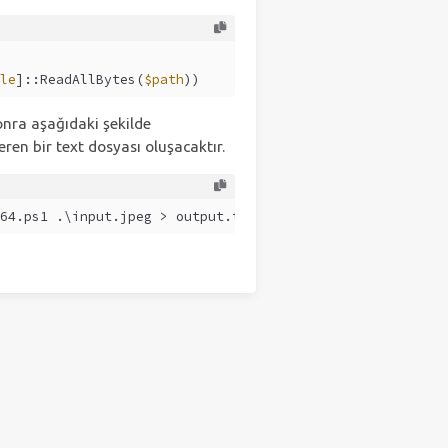
le
]::ReadAllBytes(
$path
))
onra aşağıdaki şekilde
ren bir text dosyası oluşacaktır.
64.ps1 .\input.jpeg > output.txt