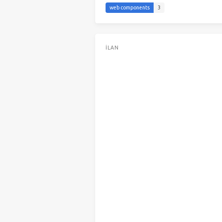
web components
3
İLAN