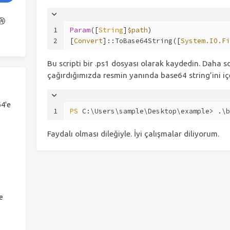
1
Param
([
String
]
$path
)
2
[
Convert
]::ToBase64String([
System.IO.Fi
Bu scripti bir .ps1 dosyası olarak kaydedin. Daha s
çağırdığımızda resmin yanında base64 string’ini içe
64'e
1
PS
 C:\Users\sample\Desktop\example> .\b
Faydalı olması dileğiyle. İyi çalışmalar diliyorum.
e