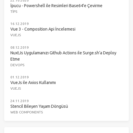
22.10.2020
İpucu - Powershell ile Resimleri Base64'e Çevirme
TIPS
16.12.2019
Vue 3 - Composition Api İncelemesi
VUEJS
08.12.2019
NuxtJs Uygulamanızı Github Actions ile Surge.sh’a Deploy
Etme
DEVOPS
01.12.2019
VueJs ile Axios Kullanımı
VUEJS
24.11.2019
Stencil Bileşen Yaşam Döngüsü
WEB COMPONENTS