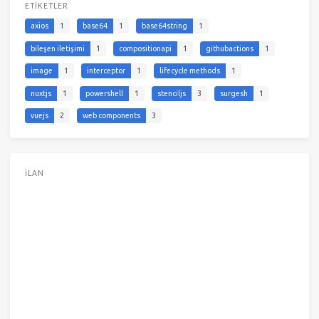
ETIKETLER
axios
1
base64
1
base64string
1
bileşen iletişimi
1
compositionapi
1
githubactions
1
image
1
interceptor
1
lifecycle methods
1
nuxtjs
1
powershell
1
stenciljs
3
surgesh
1
vuejs
2
web components
3
İLAN