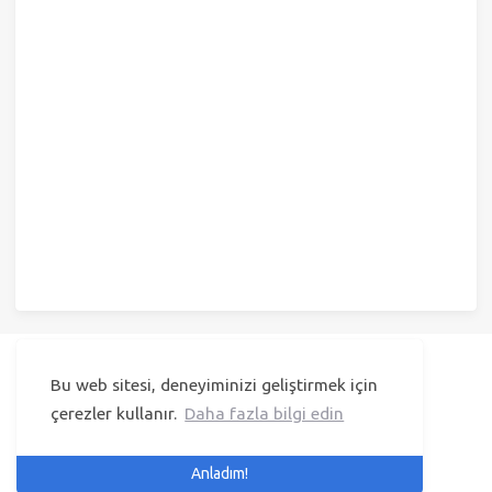
Bu web sitesi, deneyiminizi geliştirmek için
© 2023 Selçuk Kütük
Powered by
Hexo
&
Icarus
© 2019
çerezler kullanır.
Daha fazla bilgi edin
Anladım!