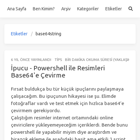
Ana Sayfa
Ben Kimim?
Arşiv
Kategoriler
Etiketler
Etiketler
base64string
6 YIL ÖNCE
YAYINLANDI
TIPS
BIR DAKIKA OKUMA SÜRESI (YAKLAŞIK 192 
İpucu - Powershell ile Resimleri
Base64'e Çevirme
Fırsat buldukça bu tür küçük ipuçlarını paylaşmaya
çalışacağım. Bu ipuçunun hikayesi ise şu. Elimde
fotoğraflar vardı ve test etmek için hızlıca base64’e
çevirmem gerekiyordu.
Çalıştığım resimler internet ortamındaki online
çeviricilere yükleyemeyeceğim içeriklerdi. Bende bunu
powershell ile yapabilir miyim diye araştırdım ve
birazcık ekleme ile aşağıdaki basit ama etkili :) script