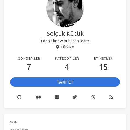
Selçuk Kütük
i don't know but i can learn
Türkiye
GÖNDERILER
KATEGORILER
ETIKETLER
7
4
15
TAKİP ET
SON